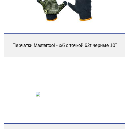
Перчатки Mastertool - х/б с точкой 62г черные 10"