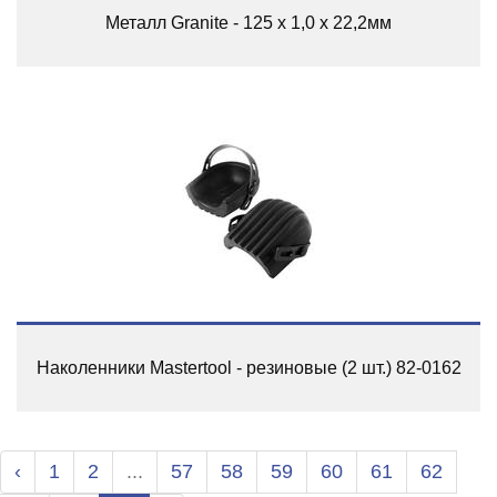
Металл Granite - 125 x 1,0 x 22,2мм
Наколенники Mastertool - резиновые (2 шт.) 82-0162
‹
1
2
...
57
58
59
60
61
62