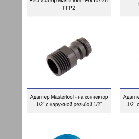
Респиратор Mastertool - Росток-2П
FFP2
Адаптер Mastertool - на коннектор
Адапте
1/2" с наружной резьбой 1/2"
1/2" 