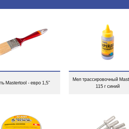
Мел трассировочный Maste
ть Mastertool - евро 1,5"
115 г синий