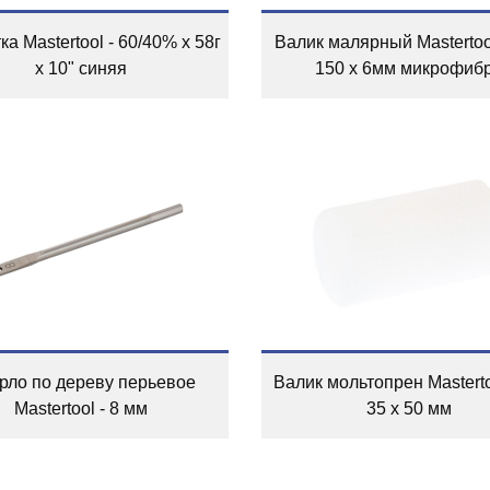
а Mastertool - 60/40% x 58г
Валик малярный Mastertool
x 10" синяя
150 x 6мм микрофиб
рло по дереву перьевое
Валик мольтопрен Mastertoo
Mastertool - 8 мм
35 х 50 мм