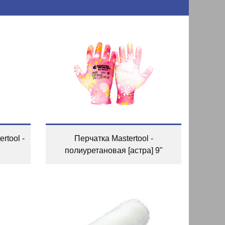
rtool -
Перчатка Mastertool -
полиуретановая [астра] 9"