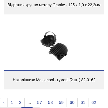
Відрізний круг по металу Granite - 125 x 1,0 x 22,2мм
Наколінники Mastertool - гумові (2 шт.) 82-0162
‹
1
2
...
57
58
59
60
61
62