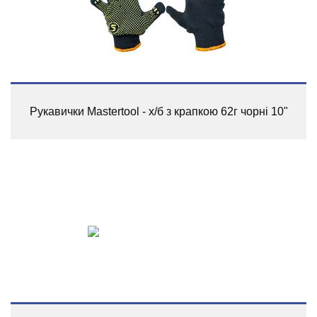
Рукавички Mastertool - х/б з крапкою 62г чорні 10"