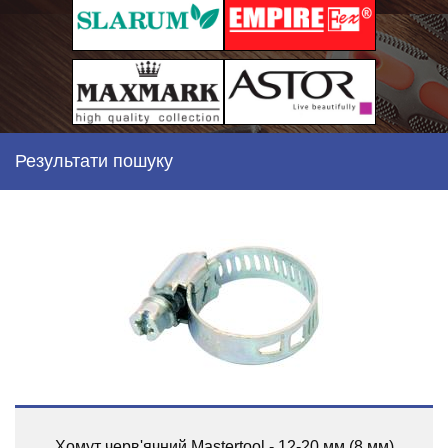
Результати пошуку
Хомут черв'ячний Mastertool - 12-20 мм (8 мм)