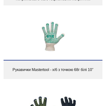
Рукавички Mastertool - х/б з точкою 68г білі 10"