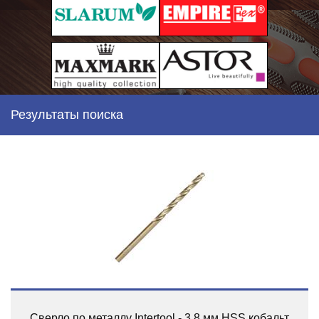
Результаты поиска
Сверло по металлу Intertool - 3,8 мм HSS кобальт