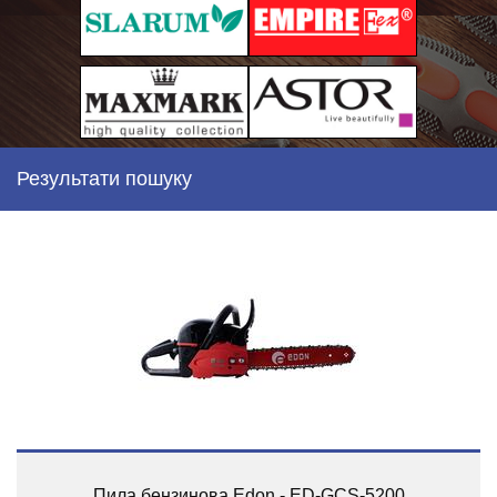
Результати пошуку
Пила бензинова Edon - ED-GCS-5200