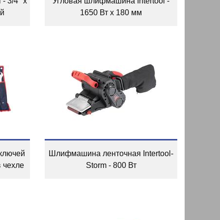
- 3/4" x
Угловая шлифмашина Intertool -
ый
1650 Вт x 180 мм
ключей
Шлифмашина ленточная Intertool-
 в чехле
Storm - 800 Вт