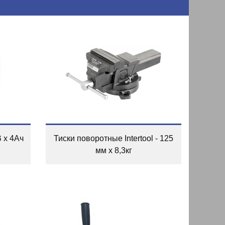
В x 4Ач
Тиски поворотные Intertool - 125
мм x 8,3кг