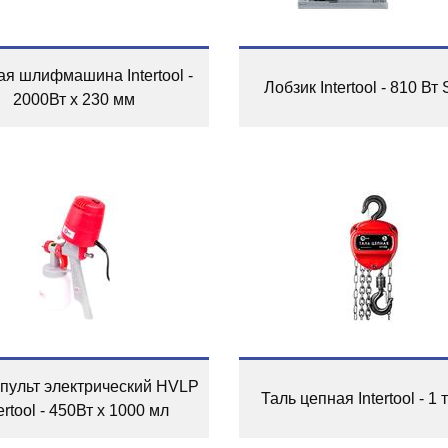
ая шлифмашина Intertool -
Лобзик Intertool - 810 Вт
2000Вт х 230 мм
пульт электрический HVLP
Таль цепная Intertool - 1 т
tertool - 450Вт x 1000 мл