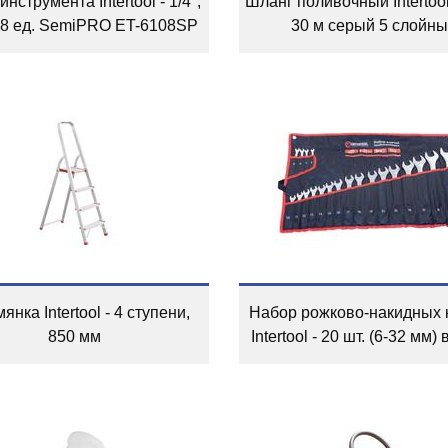
нструмента Intertool - 1/4",
Шланг поливочный Intertool 
08 ед. SemiPRO ET-6108SP
30 м серый 5 слойн
янка Intertool - 4 ступени,
Набор рожково-накидных 
850 мм
Intertool - 20 шт. (6-32 мм)