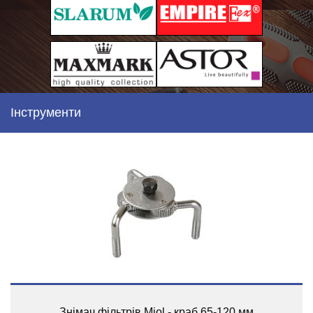
Інструменти
Знімач фільтрів Miol - краб 65-120 мм