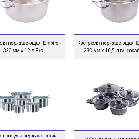
юля нержавеющая Empire -
Кастрюля нержавеющая Em
320 мм x 12 л Pro
280 мм x 10,5 л высокая
ор посуды нержавеющий