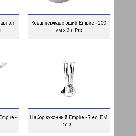
гарная
Ковш нержавеющий Empire - 200
л
мм x 3 л Pro
mpire -
Набор кухонный Empire - 7 ед. EM
5531