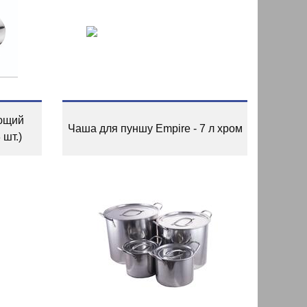
ющий
Чаша для пуншу Empire - 7 л хром
 шт.)