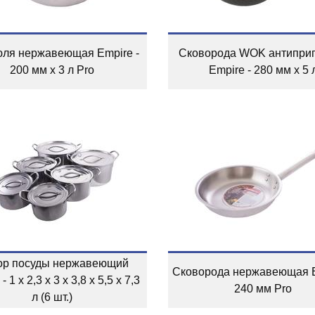
юля нержавеющая Empire -
Сковорода WOK антипри
200 мм x 3 л Pro
Empire - 280 мм x 5 
ор посуды нержавеющий
Сковорода нержавеющая E
- 1 x 2,3 x 3 x 3,8 x 5,5 x 7,3
240 мм Pro
л (6 шт.)